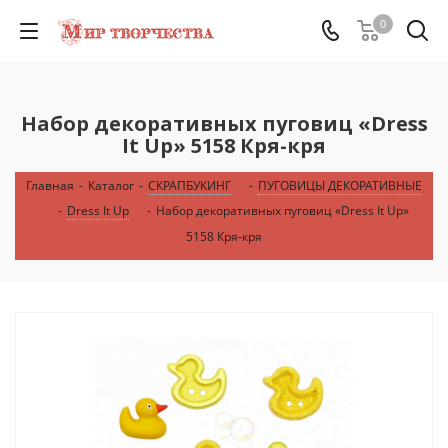
0
Набор декоративных пуговиц «Dress
It Up» 5158 Кря-кря
Главная
-
Каталог
-
СКРАПБУКИНГ
-
ПУГОВИЦЫ ДЕКОРАТИВНЫЕ
-
Dress It Up
-
Набор декоративных пуговиц «Dress It Up»
5158 Кря-кря