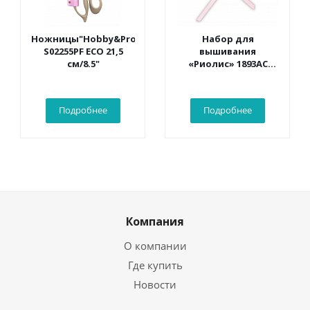
Ножницы"Hobby&Pro"
Набор для
S02255PF ECO 21,5
вышивания
см/8.5"
«Риолис» 1893АС
Конверт «С
рождением
малыша» 16*9 см
Подробнее
Подробнее
Компания
О компании
Где купить
Новости