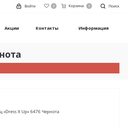
Корзина
Войти
Поиск
0
0
Акции
Контакты
Информация
рнота
 «Dress It Up» 6476 Чернота