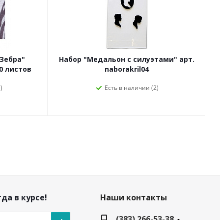
Зебра"
Набор "Медальон с силуэтами" арт.
10 листов
naborakril04
)
Есть в наличии (2)
да в курсе!
Наши контакты
(383) 266-53-38