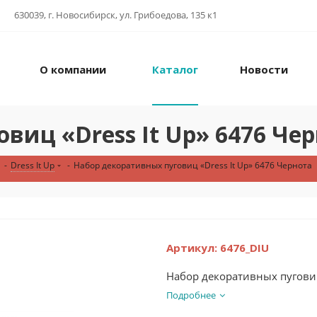
630039, г. Новосибирск, ул. Грибоедова, 135 к1
О компании
Каталог
Новости
виц «Dress It Up» 6476 Че
-
Dress It Up
-
Набор декоративных пуговиц «Dress It Up» 6476 Чернота
Артикул:
6476_DIU
Набор декоративных пуговиц
Подробнее