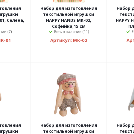
отовления
Набор для изготовления
Набор 
игрушки
текстильной игрушки
текст
1, Селена,
НAPPY HANDS МК-02,
HAPPY H
Софийка,15 см
Пл
чии (7)
Есть в наличии (11)
Е
МК-01
Артикул: МК-02
Ар
отовления
Набор для изготовления
Набор 
игрушки
текстильной игрушки
текст