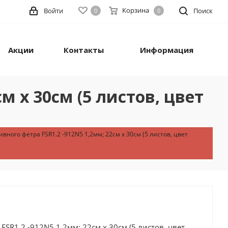
Корзина
Войти
Поиск
0
0
Акции
Контакты
Информация
м х 30см (5 листов, цвет
вного фетра FSR1.2 -912N5 1,2мм; 22см х 30см (5 листов, цвет
SR1.2 -912N5 1,2мм; 22см х 30см (5 листов, цвет...