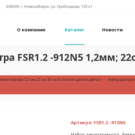
630039, г. Новосибирск, ул. Грибоедова, 135 к1
О компании
Каталог
Новости
а FSR1.2 -912N5 1,2мм; 22с
вного фетра 1,2 мм 22 см 30 см (5 листов одного цвета)
-
Набор декорати
Артикул:
FSR1.2 -912N5
Набор декоративного фетра F