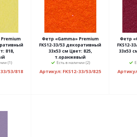
 Premium
Фетр «Gamma» Premium
Фетр «
оративный
FKS12-33/53 декоративный
FKS12-3
т: 818,
33х53 см Цвет: 825,
33х53 с
ый
т.оранжевый
чии (1)
Есть в наличии (2)
Е
33/53/818
Артикул: FKS12-33/53/825
Артикул