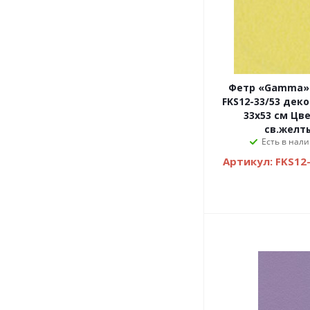
Фетр «Gamma»
FKS12-33/53 дек
33х53 см Цве
св.желт
Есть в нали
Артикул: FKS12-