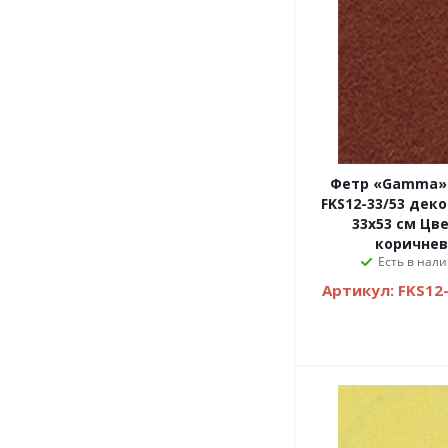
Фетр «Gamma»
FKS12-33/53 дек
33х53 см Цве
коричне
Есть в нали
Артикул: FKS12-