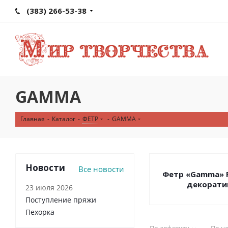
(383) 266-53-38
GAMMA
Главная
-
Каталог
-
ФЕТР
-
GAMMA
Новости
Все новости
Фетр «Gamma» P
декорати
23 июля 2026
Поступление пряжи
Пехорка