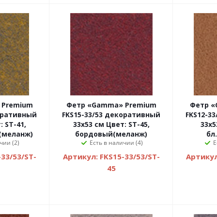
 Premium
Фетр «Gamma» Premium
Фетр «
оративный
FKS15-33/53 декоративный
FKS12-3
: ST-41,
33х53 см Цвет: ST-45,
33х5
(меланж)
бордовый(меланж)
бл
чии (2)
Есть в наличии (4)
Е
33/53/ST-
Артикул: FKS15-33/53/ST-
Артикул
45