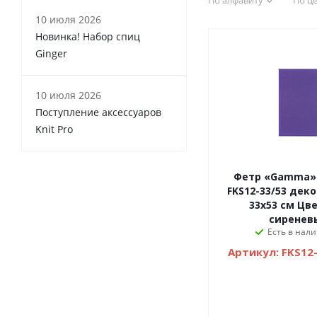
По алфавиту
По ц
10 июля 2026
Новинка! Набор спиц
Ginger
10 июля 2026
Поступление аксессуаров
Knit Pro
Фетр «Gamma»
FKS12-33/53 дек
33х53 см Цве
сиренев
Есть в нали
Артикул: FKS12-