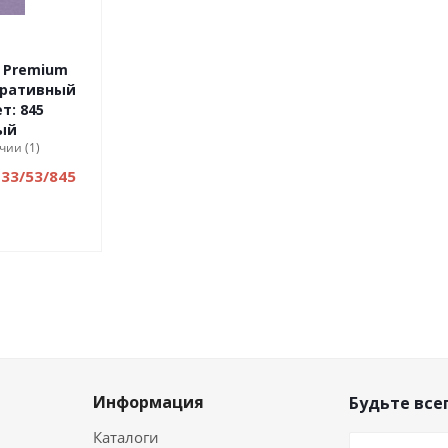
 Premium
оративный
т: 845
ый
чии (1)
33/53/845
Информация
Будьте всег
Каталоги