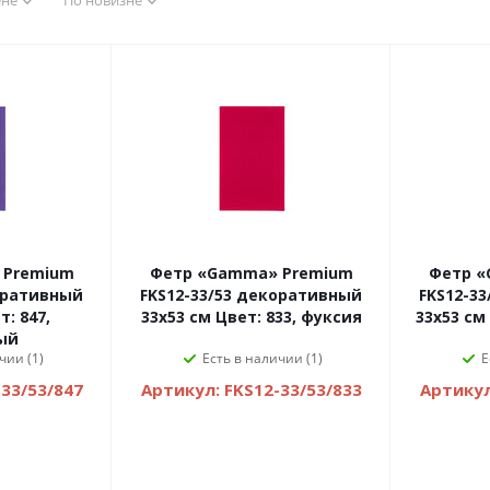
ене
По новизне
 Premium
Фетр «Gamma» Premium
Фетр «
оративный
FKS12-33/53 декоративный
FKS12-3
т: 847,
33х53 см Цвет: 833, фуксия
33х53 см
ый
чии (1)
Есть в наличии (1)
Е
33/53/847
Артикул: FKS12-33/53/833
Артикул