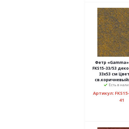
Фетр «Gamma»
FKS15-33/53 дек
33х53 см Цвет
св.коричневый
Есть в нали
Артикул: FKS15-
41