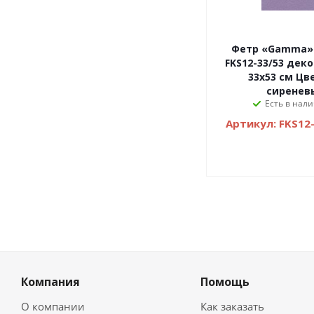
Фетр «Gamma»
FKS12-33/53 дек
33х53 см Цве
сиренев
Есть в нали
Артикул: FKS12-
Компания
Помощь
О компании
Как заказать