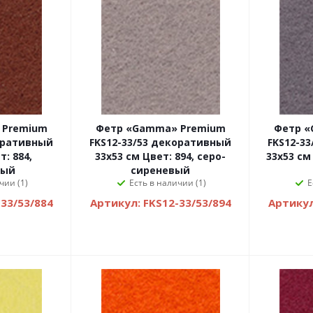
 Premium
Фетр «Gamma» Premium
Фетр «
оративный
FKS12-33/53 декоративный
FKS12-3
т: 884,
33х53 см Цвет: 894, серо-
33х53 см
вый
сиреневый
чии (1)
Есть в наличии (1)
Е
33/53/884
Артикул: FKS12-33/53/894
Артикул