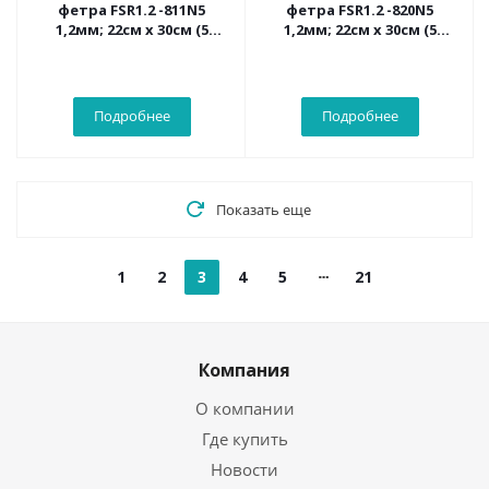
фетра FSR1.2 -811N5
фетра FSR1.2 -820N5
1,2мм; 22см х 30см (5
1,2мм; 22см х 30см (5
листов, цвет пудра)
листов, цвет
канареечный)
Подробнее
Подробнее
Показать еще
1
2
3
4
5
21
Компания
О компании
Где купить
Новости