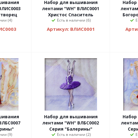
шивания
Набор для вышивания
Набор
ВЛИС0003
лентами "WH" ВЛИС0001
лентам
отворец
Христос Спаситель
Богор
чии (4)
Есть в наличии (6)
Е
ИС0003
Артикул: ВЛИС0001
Арти
шивания
Набор для вышивания
Набор
ВЛБС0007
лентами "WH" ВЛБС0002
лентам
ерины"
Серия "Балерины"
Сер
чии (9)
Есть в наличии (2)
Е