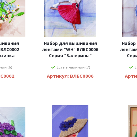
шивания
Набор для вышивания
Набор
 ВЛС0002
лентами "WH" ВЛБС0006
лентам
рзинка
Серия "Балерины"
Сер
чии (6)
Есть в наличии (7)
Е
ЛС0002
Артикул: ВЛБС0006
Арти