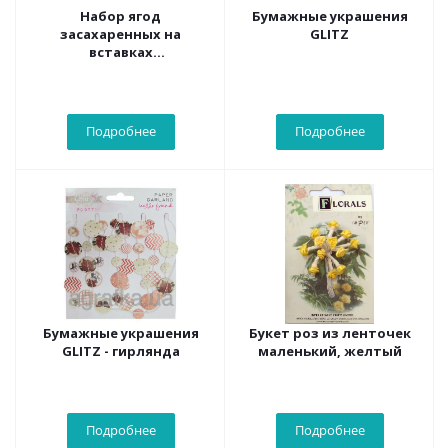
Набор ягод
Бумажные украшения
засахаренных на
GLITZ
вставках
12шт.D2*3*L11.красный/
жёлтый
Подробнее
Подробнее
Бумажные украшения
Букет роз из ленточек
GLITZ - гирлянда
маленький, желтый
Подробнее
Подробнее