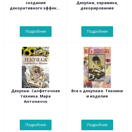
создания
Декупаж, керамика,
декоративного эффекта
декорирование
старины
Подробнее
Подробнее
Декупаж. Салфеточная
Все о декупаже. Техники
техника. Мара
и изделия
Антоначчо
Подробнее
Подробнее