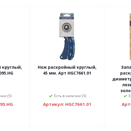
 круглый,
Нож раскройный круглый,
Запа
095.HG
45 мм. Арт HGC7661.01
раск
диаметр
лез
золо
чии (5)
Есть в наличии (5)
Е
095.HG
Артикул: HGC7661.01
Арт