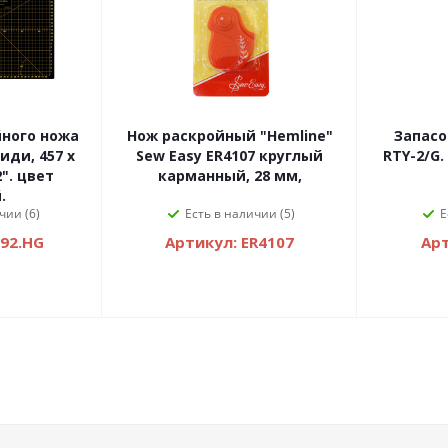
йного ножа
Нож раскройный "Hemline"
Запасо
ди, 457 x
Sew Easy ER4107 круглый
RTY-2/G.
2". цвет
карманный, 28 мм,
.
чии (6)
Есть в наличии (5)
Е
092.HG
Артикул: ER4107
Арт