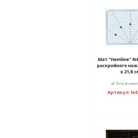
Мат "Hemline" N4
раскройного ножа : 29,8 x 
x 21,8 с
Есть в нали
Артикул: N4