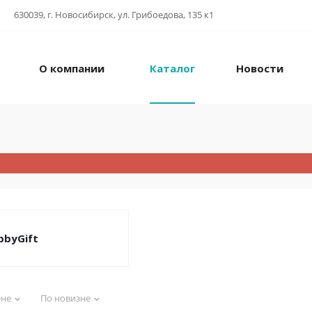
630039, г. Новосибирск, ул. Грибоедова, 135 к1
О компании
Каталог
Новости
bbyGift
ене
По новизне