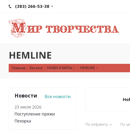
(383) 266-53-38
HEMLINE
Главная
-
Каталог
-
НОЖИ И МАТЫ
-
HEMLINE
Новости
Все новости
Ho
23 июля 2026
Поступление пряжи
Пехорка
По алфавиту
По ц