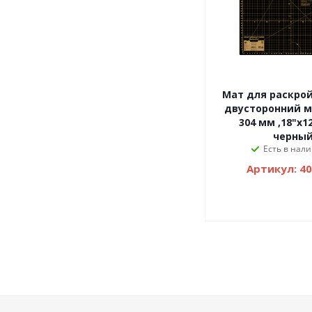
Мат для раскро
двусторонний ми
304 мм ,18"x1
черный
Есть в нали
Артикул: 4