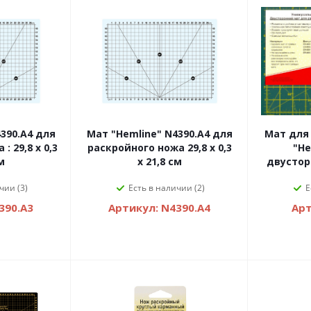
390.A4 для
Мат "Hemline" N4390.A4 для
Мат для
0,3
раскройного ножа 29,8 x 0,3
"He
м
x 21,8 см
двустор
чии (3)
Есть в наличии (2)
Е
390.A3
Артикул: N4390.A4
Арт