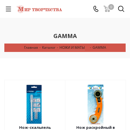
0
GAMMA
Главная
-
Каталог
-
НОЖИ И МАТЫ
-
GAMMA
Нож-скальпель
Нож раскройный в