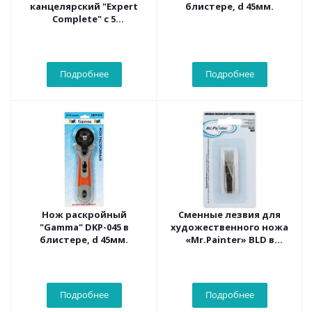
канцелярский "Expert
блистере, d 45мм.
Complete" с 5
доп.лезвиями ECKn-
001,142 мм/8 мм/38 мм
Подробнее
Подробнее
Нож раскройный
Сменные лезвия для
"Gamma" DKP-045 в
художественного ножа
блистере, d 45мм.
«Mr.Painter» BLD в
блистере
Подробнее
Подробнее