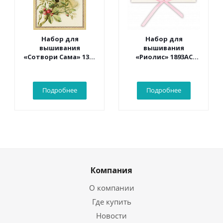
Набор для
Набор для
вышивания
вышивания
«Сотвори Сама» 1362
«Риолис» 1893АС
Белый какаду 30*40
Конверт «С
см
рождением
малыша» 16*9 см
Подробнее
Подробнее
Компания
О компании
Где купить
Новости