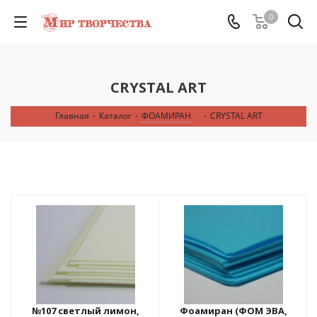
0
CRYSTAL ART
Главная
-
Каталог
-
ФОАМИРАН
-
CRYSTAL ART
№107 светлый лимон,
Фоамиран (ФОМ ЭВА,