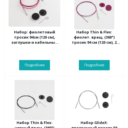
Набор: фиолетовый
Набор Thin & Flex:
тросик 94см (120 см),
фиолет. вращ. (360°)
заглушки и кабельный
тросик 94 см (120 см), 2
ключик KnitPro, 10504
загл. и каб. ключик
KnitPro,10696
Подробнее
Подробнее
Набор Thin & Flex:
Набор GlideX:
черный вращ. (360°)
прозрачный тросик 56