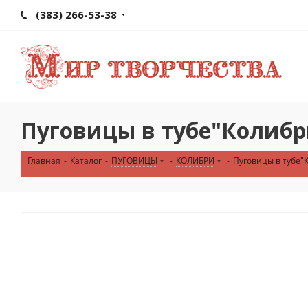
(383) 266-53-38
Пуговицы в тубе"Колибри
Главная
-
Каталог
-
ПУГОВИЦЫ
-
КОЛИБРИ
-
Пуговицы в тубе"К