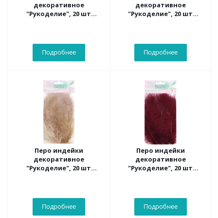
декоративное
декоративное
"Рукоделие", 20 шт
"Рукоделие", 20 шт
(коричневый цвет),
(лимонный цвет), длина
длина пера 13-16 см
пера 13-16 см
Подробнее
Подробнее
Перо индейки
Перо индейки
декоративное
декоративное
"Рукоделие", 20 шт
"Рукоделие", 20 шт
(миндальный цвет),
(темно-красный цвет),
длина пера 13-16 см
длина пера 13-16 см
Подробнее
Подробнее