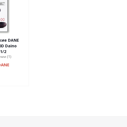
кие DANE
0D Daino
1/2
чии (1)
DANE