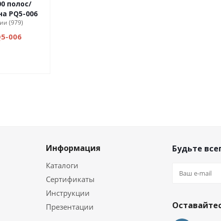
0 полос/
а PQ5-006
ии (979)
Q5-006
Информация
Будьте всег
Каталоги
Сертификаты
и
Инструкции
Оставайтес
Презентации