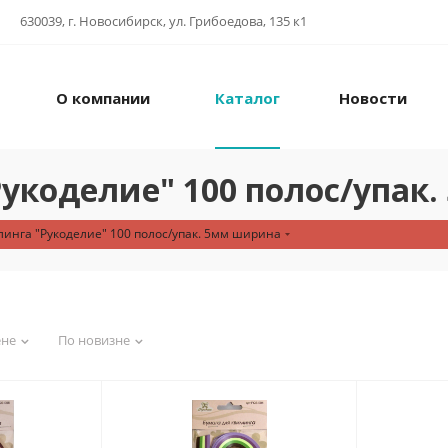
630039, г. Новосибирск, ул. Грибоедова, 135 к1
О компании
Каталог
Новости
Рукоделие" 100 полос/упак
линга "Рукоделие" 100 полос/упак. 5мм ширина
ене
По новизне