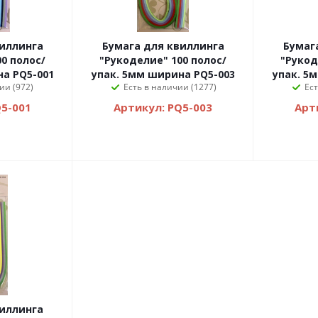
Бумага для квиллинга
Бумага для квилли
0 полос/
"Рукоделие" 100 полос/
"Рукод
а PQ5-001
упак. 5мм ширина PQ5-003
упак. 5
ии (972)
Есть в наличии (1277)
Ест
Q5-001
Артикул: PQ5-003
Арт