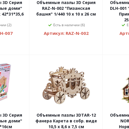
 3D Серия
Объемные пазлы 3D Серия
Объемны
ьные доми"
RAZ-N-002 "Пизанская
DLH-001
42*31*35,6
башня" 1/440 10 x 10 x 26 см
При
25
чии (2)
Есть в наличии (6)
Е
LH-007
Артикул: RAZ-N-002
Арт
 3D Серия
Объемные пазлы 3DTAR-12
Объемны
ьные доми"
фанера Карета в собр. виде
NOR
*16см
10,5 х 8,6 х 7,5 см
Нор