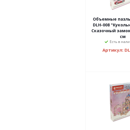
Объемные пазлы
DLH-008 "Кукол
Сказочный замок 
см
Есть в нали
Артикул: D