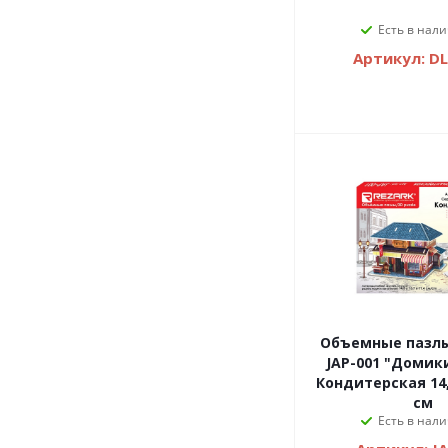
Есть в нали
Артикул: D
Объемные пазлы
JAP-001 "Домики Японии"
Кондитерская 14,
см
Есть в нали