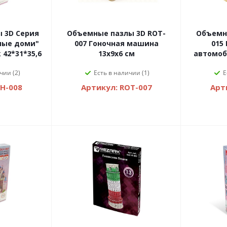
 3D Серия
Объемные пазлы 3D ROT-
Объемн
ьные доми"
007 Гоночная машина
015
42*31*35,6
13х9х6 см
автомоби
чии (2)
Есть в наличии (1)
Е
LH-008
Артикул: ROT-007
Арт