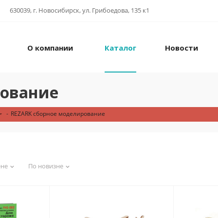
630039, г. Новосибирск, ул. Грибоедова, 135 к1
О компании
Каталог
Новости
рование
-
REZARK сборное моделирование
ене
По новизне