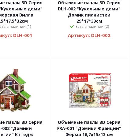
е пазлы 3D Серия
Объемные пазлы 3D Серия
 "Кукольные доми"
DLH-002 "Кукольные доми"
морская Вилла
Домик пианистки
,5*17,5*32см
29*17*33см
сть в наличии (1)
Есть в наличии (2)
икул: DLH-001
Артикул: DLH-002
е пазлы 3D Серия
Объемные пазлы 3D Серия
-002 "Домики
FRA-001 "Домики Франции"
вегии" Кттедж
Ферма 16,7х15х13 см