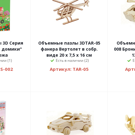
 3D Серия
Объемные пазлы 3DTAR-05
Объемн
фанера Вертолет в собр.
008 Бро
ожа
виде 20 х 7,5 х 16 см
1
чии (1)
Есть в наличии (2)
Е
HS-002
Артикул: TAR-05
Арт