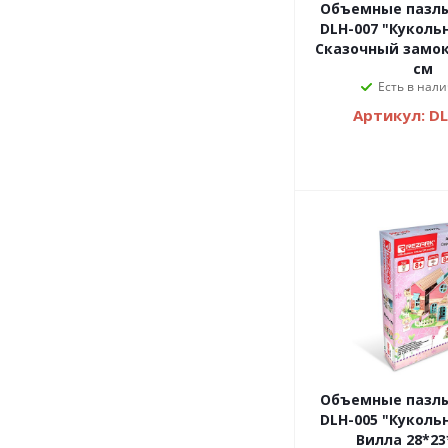
Объемные пазлы
DLH-007 "Кукол
Сказочный замок 
см
Есть в нали
Артикул: D
Объемные пазлы
DLH-005 "Кукол
Вилла 28*23