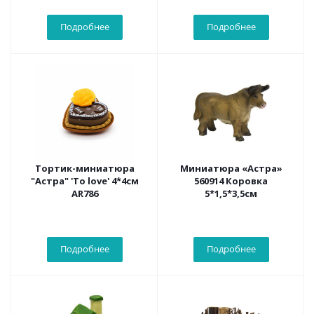
Подробнее
Подробнее
Тортик-миниатюра
Миниатюра «Астра»
"Астра" 'To love' 4*4см
560914 Коровка
AR786
5*1,5*3,5см
Подробнее
Подробнее