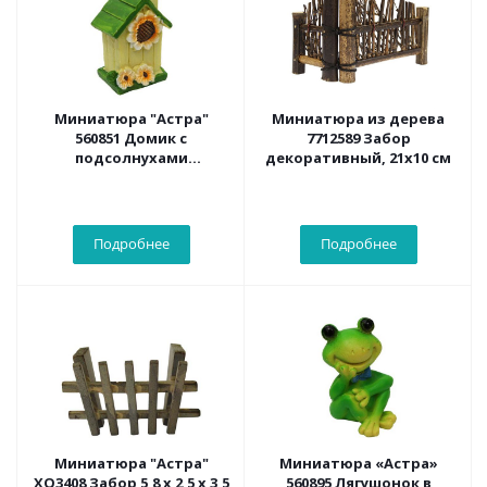
Миниатюра "Астра"
Миниатюра из дерева
560851 Домик с
7712589 Забор
подсолнухами
декоративный, 21х10 см
3,5*2,5*4,7см
Подробнее
Подробнее
Миниатюра "Астра"
Миниатюра «Астра»
XQ3408 Забор 5,8 х 2,5 х 3,5
560895 Лягушонок в