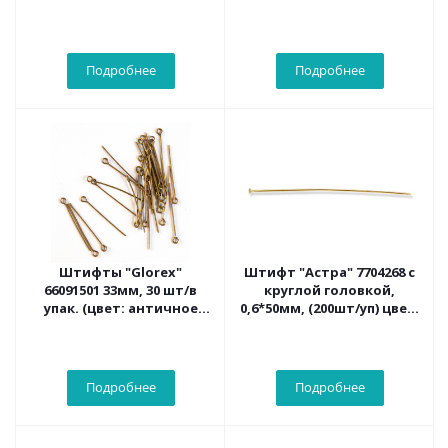
античное золото)
античное серебро )
Подробнее
Подробнее
Штифты "Glorex"
Штифт "Астра" 7704268 с
66091501 33мм, 30 шт/в
круглой головкой,
упак. (цвет: античное
0,6*50мм, (200шт/уп) цвет:
золото)
золото
Подробнее
Подробнее