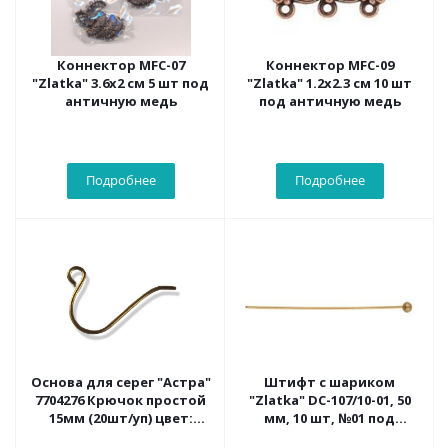
Коннектор MFC-07
Коннектор MFC-09
"Zlatka" 3.6х2 см 5 шт под
"Zlatka" 1.2х2.3 см 10 шт
античную медь
под античную медь
Подробнее
Подробнее
Основа для серег "Астра"
Штифт с шариком
7704276 Крючок простой
"Zlatka" DC-107/10-01, 50
15мм (20шт/уп) цвет:
мм, 10 шт, №01 под
латунь
золото