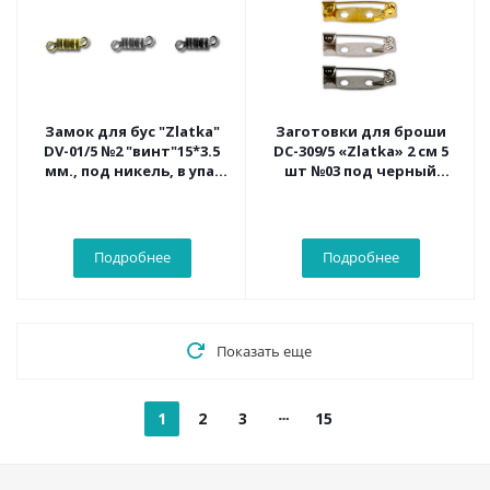
Замок для бус "Zlatka"
Заготовки для броши
DV-01/5 №2 "винт"15*3.5
DC-309/5 «Zlatka» 2 см 5
мм., под никель, в упа.
шт №03 под черный
5шт.
никель
Подробнее
Подробнее
Показать еще
1
2
3
15