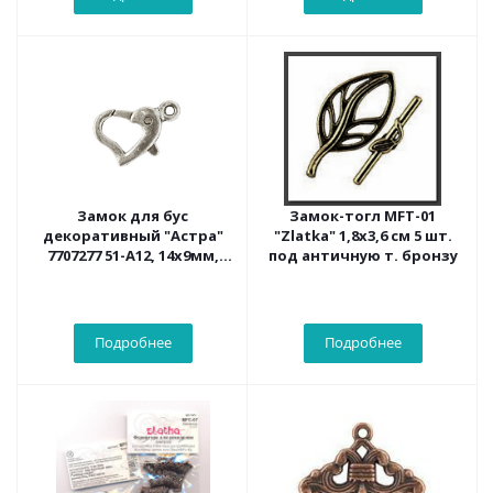
Замок для бус
Замок-тогл MFT-01
декоративный "Астра"
"Zlatka" 1,8х3,6 см 5 шт.
7707277 51-А12, 14х9мм,
под античную т. бронзу
2шт/упак, цвет: серебро
Подробнее
Подробнее