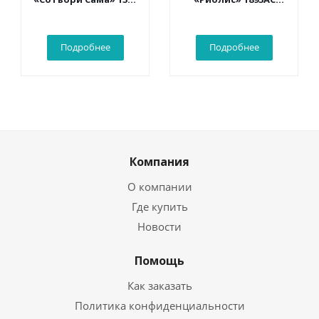
Белый какаду 30*40
Конверт «С
см
рождением
малыша» 16*9 см
Подробнее
Подробнее
Компания
О компании
Где купить
Новости
Помощь
Как заказать
Политика конфиденциальности