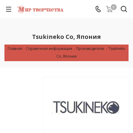
0
Tsukineko Co, Япония
Главная
-
Справочная информация
-
Производители
-
Tsukineko
Co, Япония