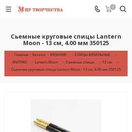
0
Сьемные круговые спицы Lantern
Moon - 13 см, 4.00 мм 350125
Главная
-
Каталог
-
ВЯЗАНИЕ
-
СПИЦЫ ВЯЗАЛЬНЫЕ
-
KNITPRO
-
Lantern Moon
-
Съемные спицы
-
13 см
-
Сьемные круговые спицы Lantern Moon - 13 см, 4.00 мм 350125