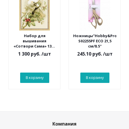
Набор для
Ножницы"Hobby&Pro"
вышивания
S02255PF ECO 21,5
«Сотвори Сама» 1362
см/8.5"
Белый какаду 30*40
1 300 руб.
/шт
245.10 руб.
/шт
см
В корзину
В корзину
Компания