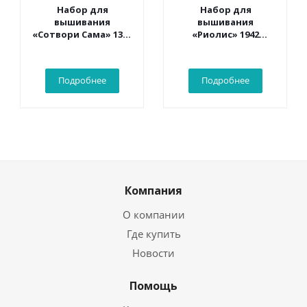
Набор для
Набор для
вышивания
вышивания
«Сотвори Сама» 1362
«Риолис» 1942
Белый какаду 30*40
Странствующий
см
чародей 30*21 см
Подробнее
Подробнее
Компания
О компании
Где купить
Новости
Помощь